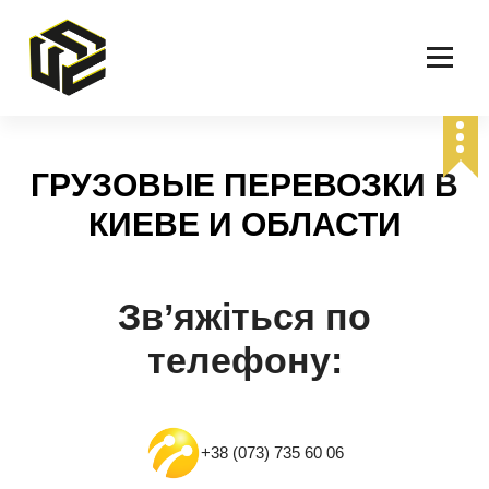
S
k
i
p
t
o
c
ГРУЗОВЫЕ ПЕРЕВОЗКИ В
o
n
КИЕВЕ И ОБЛАСТИ
t
e
n
t
Зв’яжіться по
телефону:
+38 (073) 735 60 06